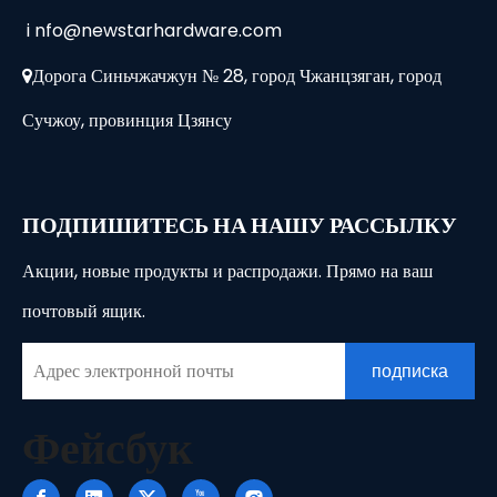
i
nfo@newstarhardware.com
Дорога Синьчжачжун № 28, город Чжанцзяган, город

Сучжоу, провинция Цзянсу
ПОДПИШИТЕСЬ НА НАШУ РАССЫЛКУ
Акции, новые продукты и распродажи. Прямо на ваш
почтовый ящик.
подписка
Фейсбук