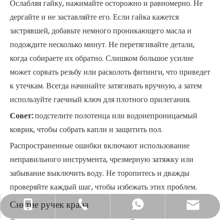
Ослабляя гайку, нажимайте осторожно и равномерно. Не
дергайте и не заставляйте его. Если гайка кажется
застрявшей, добавьте немного проникающего масла и
подождите несколько минут. Не перетягивайте детали,
когда собираете их обратно. Слишком большое усилие
может сорвать резьбу или расколоть фитинги, что приведет
к утечкам. Всегда начинайте затягивать вручную, а затем
используйте гаечный ключ для плотного прилегания.
Совет:
подстелите полотенца или водонепроницаемый
коврик, чтобы собрать капли и защитить пол.
Распространенные ошибки включают использование
неправильного инструмента, чрезмерную затяжку или
забывание выключить воду. Не торопитесь и дважды
проверяйте каждый шаг, чтобы избежать этих проблем.
Снятие ручек крана
info@newstarhardware.com
+86-512-58155887
+86-15888850335
+8615888850335