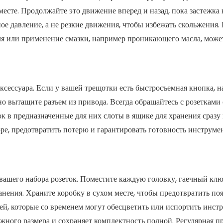
месте. Продолжайте это движение вперед и назад, пока застежка 
е давление, а не резкие движения, чтобы избежать скольжения. 
ля или применение смазки, например проникающего масла, може
ксессуара. Если у вашей трещотки есть быстросъемная кнопка, н
о вытащите разъем из привода. Всегда обращайтесь с розетками
к в предназначенные для них слоты в ящике для хранения сразу
ре, предотвратить потерю и гарантировать готовность инструме
вашего набора розеток. Поместите каждую головку, гаечный клю
ранения. Храните коробку в сухом месте, чтобы предотвратить по
й, которые со временем могут обесцветить или испортить инст
жного размера и сохраняет комплектность полной. Регулярная п