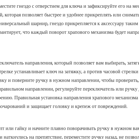
естите гнездо с отверстием для ключа и зафиксируйте его на мес
 которая позволяет быстрее и удобнее прикреплять или снимать
ниверсальный шарнир, гнездо прикрепляется к аксессуару таким 
рантирует, что каждый поворот храпового механизма будет напр
лючатель направления, который позволяет вам выбирать, затяг
трелке устанавливает ключ на затяжку, а против часовой стрелки
овку и поверните ручку в нужном направлении, чтобы проверить
правильном направлении, регулируйте переключатель или ручку д
ерению. Правильная установка направления храпового механизма
зочарований и защищает головку и крепеж от повреждений.
болт или гайку и начните плавно поворачивать ручку в нужном ва
 наткнулись на препятствие, переместите ручку назад, не позвол