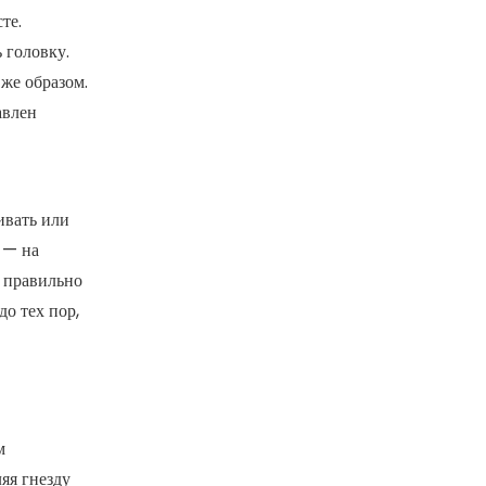
те.
 головку.
же образом.
авлен
ивать или
 — на
, правильно
о тех пор,
м
яя гнезду