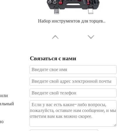
Набор инструментов для торцевых и трещоточных ключей разных размеров, 171 шт.
Связаться с нами
 или
вильный
52 шт., набор ручных инструментов для авторемонта, набор головок для автомобиля
по