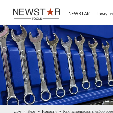
NEWSTAR
Продукт
Дом
»
Блог
»
Новости
»
Как использовать набор розе