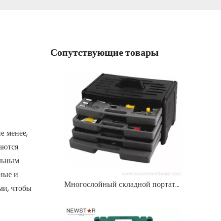
Сопутствующие товары
е менее,
аются
альным
сные и
Многослойный складной портативный набор ручных инструментов с 4 ящиками, 99 шт.
ми, чтобы