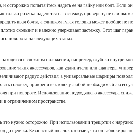
, и осторожно попытайтесь надеть ее на гайку или болт. Если он
к только розетка наденется на застежку, проверьте, не слишком 
вредить края болта, а слишком тугая головка может вообще не п
 плотно скользит и надежно удерживает застежку. Этот шаг гаран
вного поворота на следующих этапах.
я, находится в сложном положении, например, глубоко внутри мо
ьзование таких аксессуаров, как удлинители или адаптеры униве
величивают радиус действия, а универсальные шарниры позволя
влять головку, прикрепите к ключу любой необходимый аксессуа
роля при повороте. Использование подходящего аксессуара снижа
ки в ограниченном пространстве.
ть это нужно осторожно. При использовании трещотки с наружн
од до щелчка. Безопасный щелчок означает, что он заблокирован 