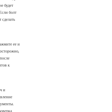
не будет
Если болт
т сделать
ажмите ее и
 осторожно,
 после
нтов к
ч и
явление
рументы.
роверка