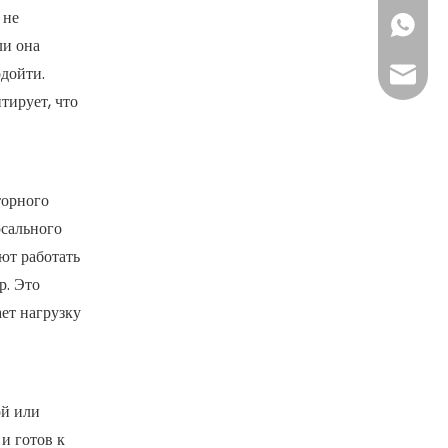
 не
+86158
ли она
одойти.
info@n
тирует, что
торного
рсального
ют работать
р. Это
ет нагрузку
ой или
и готов к