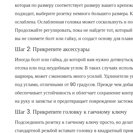
которая по размеру соответствует размеру вашего крепежа
подходит, выберите розетку немного большего размера. Ка
ослаблена. Ослабленная головка может соскользнуть и по
Продолжайте регулировать, пока не найдете тот, который
вы не снимете болт или гайку, и создаст основу для пла
Шаг 2: Прикрепите аксессуары
Иногда болт или гайка, до которой вам нужно дотянутьс
отсека или под неудобным углом. В таких случаях испол
шарнира, может сэкономить много усилий. Удлинители у
под углами, отличными от 90 градусов. Прежде чем доба
обеспечивает устойчивость и облегчает сохранение конт
на руку и запястье и предотвращает повреждение застеж
Шаг 3. Прикрепите головку к гаечному ключу
Подсоединить розетку к гаечному ключу просто, но дела
стандартной резьбой вставьте головку в квадратный прив