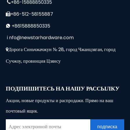
+86-15888850335

+86-512-58155887

+8615888850335

i
nfo@newstarhardware.com
Дорога Синьчжачжун № 28, город Чжанцзяган, город

Сучжоу, провинция Цзянсу
ПОДПИШИТЕСЬ НА НАШУ РАССЫЛКУ
Акции, новые продукты и распродажи. Прямо на ваш
почтовый ящик.
подписка