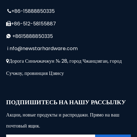
+86-15888850335

+86-512-58155887

+8615888850335

i
nfo@newstarhardware.com
Дорога Синьчжачжун № 28, город Чжанцзяган, город

Сучжоу, провинция Цзянсу
ПОДПИШИТЕСЬ НА НАШУ РАССЫЛКУ
Акции, новые продукты и распродажи. Прямо на ваш
почтовый ящик.