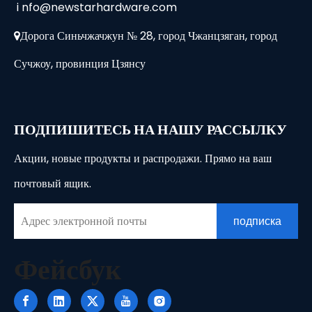
i
nfo@newstarhardware.com
Дорога Синьчжачжун № 28, город Чжанцзяган, город

Сучжоу, провинция Цзянсу
ПОДПИШИТЕСЬ НА НАШУ РАССЫЛКУ
Акции, новые продукты и распродажи. Прямо на ваш
почтовый ящик.
подписка
Фейсбук