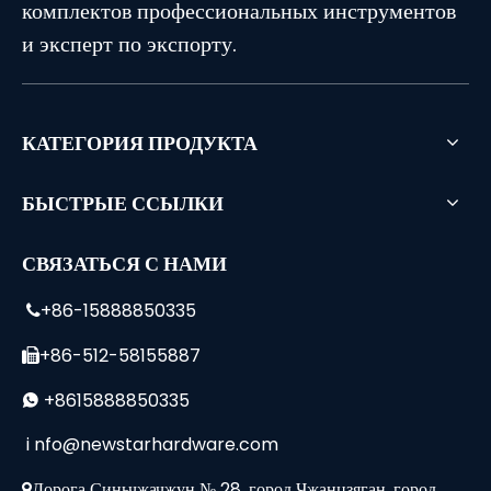
комплектов профессиональных инструментов
и эксперт по экспорту.
КАТЕГОРИЯ ПРОДУКТА
БЫСТРЫЕ ССЫЛКИ
СВЯЗАТЬСЯ С НАМИ
+86-15888850335

+86-512-58155887

+8615888850335

i
nfo@newstarhardware.com
Дорога Синьчжачжун № 28, город Чжанцзяган, город
