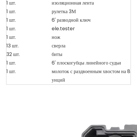
1 шт.
изоляционная лента
1 шт.
рулетка 3М
1 шт.
6' разводной ключ
1 шт.
ele.tester
1 шт.
нож
13 шт.
сверла
32 шт.
биты
1 шт.
6' плоскогубцы линейного судьи
1 шт.
молоток с раздвоенным хвостом на 8
унций