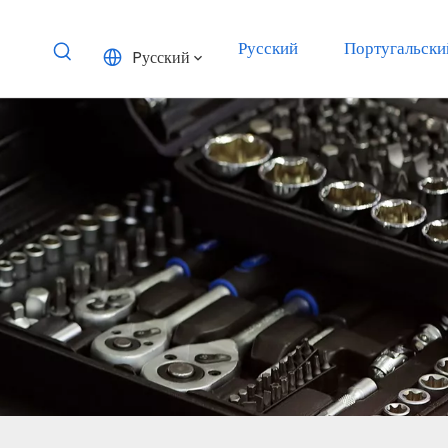
Русский
Португальски
Pусский