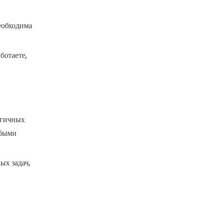
необходима
ботаете,
Промышленный бытовой набор инструментов для ремонта автомобилей, 65 шт.
огичных
юбыми
ых задач,