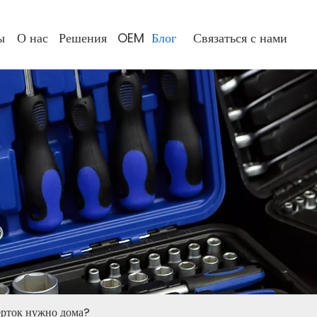
ы
О нас
Решения
OEM
Блог
Связаться с нами
ерток нужно дома?