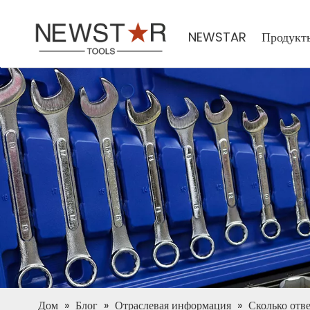
NEWSTAR
Продукт
Дом
»
Блог
»
Отраслевая информация
»
Сколько отв