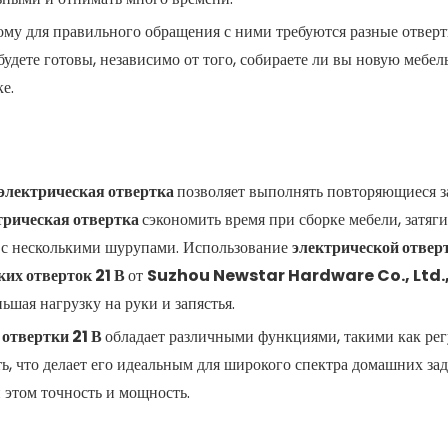
ому для правильного обращения с ними требуются разные отверт
будете готовы, независимо от того, собираете ли вы новую мебел
е.
электрическая отвертка
позволяет выполнять повторяющиеся з
трическая отвертка
сэкономить время при сборке мебели, затяг
 с несколькими шурупами. Использование
электрической отвер
ких отверток 21 В
от
Suzhou Newstar Hardware Co., Ltd.
шая нагрузку на руки и запястья.
 отвертки 21 В
обладает различными функциями, такими как ре
ь, что делает его идеальным для широкого спектра домашних зад
 этом точность и мощность.