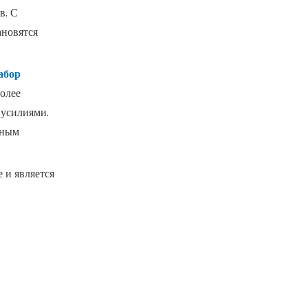
в. С
ановятся
Высококачественный набор шкафов для авторемонта с 6 ящиками
абор
олее
 усилиями.
нным
 и является
Набор аккумуляторной ударной дрели и электрической отвертки 21 В